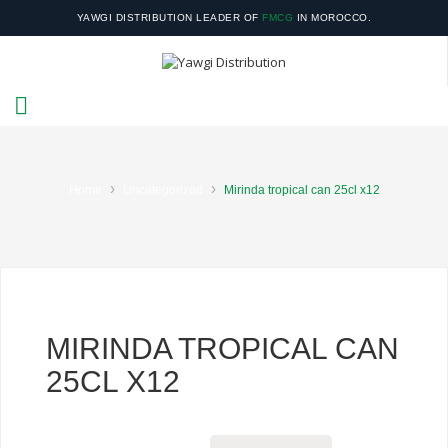
YAWGI DISTRIBUTION LEADER OF
FMCG
IN MOROCCO.
YOUR SATISFACTION IS OUR RESPONSIBILITY.
›
›
Home
Uncategorized
Mirinda tropical can 25cl x12
MIRINDA TROPICAL CAN
25CL X12