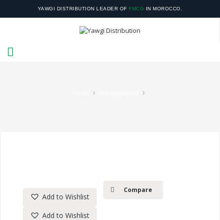
YAWGI DISTRIBUTION LEADER OF
FMCG
IN MOROCCO.
YOUR SATISFACTION IS OUR RESPONSIBILITY.
›
›
Home
Uncategorized
Compare
Add to Wishlist
Add to Wishlist