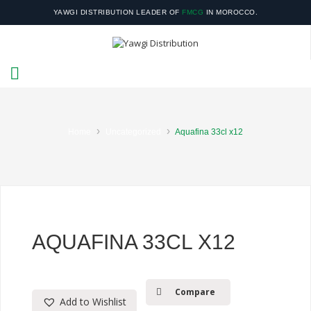
YAWGI DISTRIBUTION LEADER OF
FMCG
IN MOROCCO.
YOUR SATISFACTION IS OUR RESPONSIBILITY.
›
›
Home
Uncategorized
Aquafina 33cl x12
AQUAFINA 33CL X12
Compare
Add to Wishlist