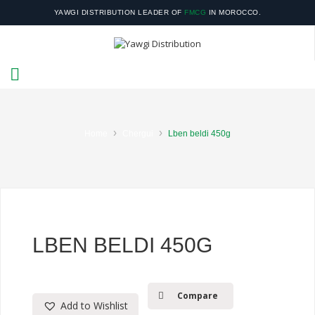
YAWGI DISTRIBUTION LEADER OF
FMCG
IN MOROCCO.
YOUR SATISFACTION IS OUR RESPONSIBILITY.
›
›
Home
Chergui
Lben beldi 450g
LBEN BELDI 450G
Compare
Add to Wishlist